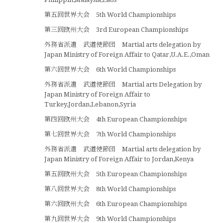
第五回世界大会 5th World Championships
第三回欧州大会 3rd European Championships
外務省派遣 武道使節団 Martial arts delegation by
Japan Ministry of Foreign Affair to Qatar,U.A.E.,Oman
第六回世界大会 6th World Championships
外務省派遣 武道使節団 Martial arts Delegation by
Japan Ministry of Foreign Affair to
Turkey,Jordan,Lebanon,Syria
第四回欧州大会 4th European Championships
第七回世界大会 7th World Championships
外務省派遣 武道使節団 Martial arts delegation by
Japan Ministry of Foreign Affair to Jordan,Kenya
第五回欧州大会 5th European Championships
第八回世界大会 8th World Championships
第六回欧州大会 6th European Championships
第九回世界大会 9th World Championships