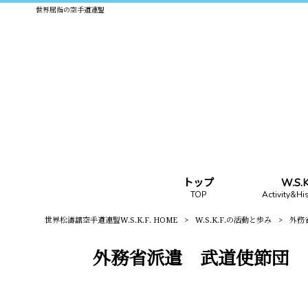
世界屈指の空手道連盟
トップ
W.S
TOP
Activity&Hi
世界松濤舘空手道連盟W.S.K.F. HOME
>
W.S.K.F.の活動と歩み
>
外務省派
外務省派遣 武道使節団 Martial a