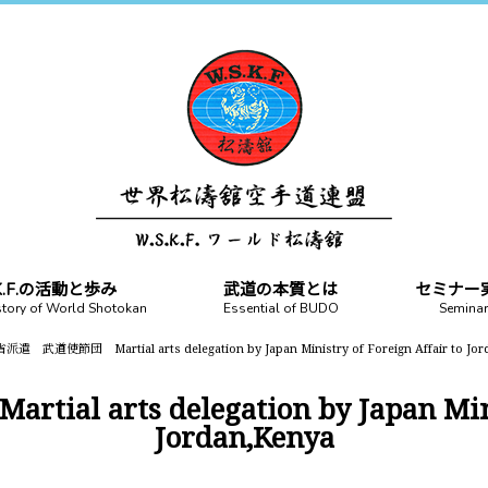
.K.F.の活動と歩み
武道の本質とは
セミナー
story of World Shotokan
Essential of BUDO
Seminar
遣 武道使節団 Martial arts delegation by Japan Ministry of Foreign Affair to Jor
rts delegation by Japan Ministr
Jordan,Kenya