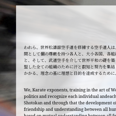
われら、世界松濤舘空手道を修練する空手道人は
間として個の尊厳を持つ各人と、大小各国、各組
と、そして、武道空手を介して世界平和の礎を築
盟した全ての組織のために汗と叡知と努力を集結
かかる、理念の基に理想と目的を達成するために、
We, Karate exponents, training in the art of W
politics and recognize each individual andeac
Shotokan and through that the development of 
friendship and understanding between all hu
based on mutual understanding between all f