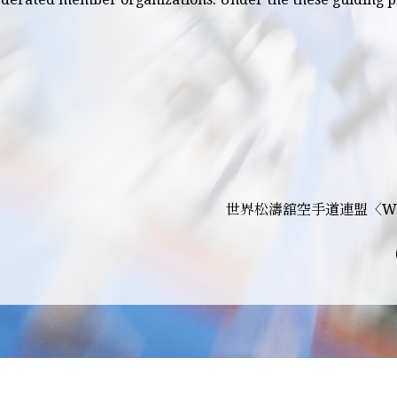
世界松濤舘空手道連盟〈W.S