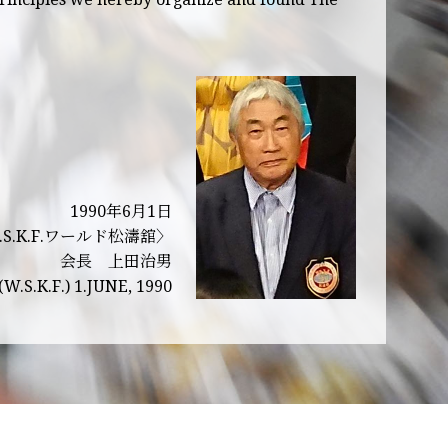
1990年6月1日
.K.F.ワールド松濤舘〉
会長 上田治男
(W.S.K.F.) 1.JUNE, 1990