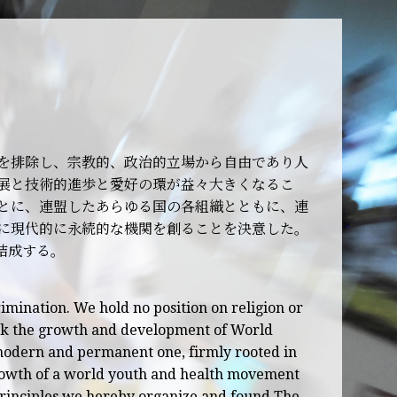
を排除し、宗教的、政治的立場から自由であり人
展と技術的進歩と愛好の環が益々大きくなるこ
とに、連盟したあらゆる国の各組織とともに、連
に現代的に永続的な機関を創ることを決意した。
結成する。
rimination. We hold no position on religion or
seek the growth and development of World
 modern and permanent one, firmly rooted in
rowth of a world youth and health movement
rinciples we hereby organize and found The