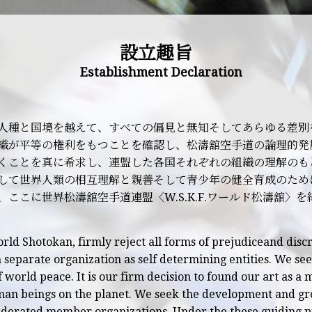
設立趣旨
Establishment Declaration
人種と国境を越えて、すべての偏見と無知そしてあらゆる差別
織が平等の権利をもつことを確認し、松濤舘空手道の論理的発
くことを真に希求し、連盟した各国それぞれの組織の理解のも
して世界人類の相互理解と親善そして青少年の健全育成のため
ここに世界松濤舘空手道連盟〈W.S.K.F.ワールド松濤舘〉を
orld Shotokan, firmly reject all forms of prejudiceand disc
h separate organization as self determining entities. We 
world peace. It is our firm decision to found our art as a
man beings on the planet. We seek the development and g
ederated member organizations. Under the these guiding p