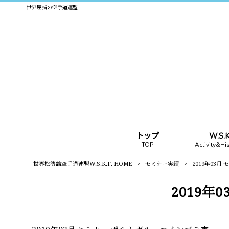
世界屈指の空手道連盟
トップ
W.S
TOP
Activity&Hi
世界松濤舘空手道連盟W.S.K.F. HOME
>
セミナー実績
>
2019年03
2019年