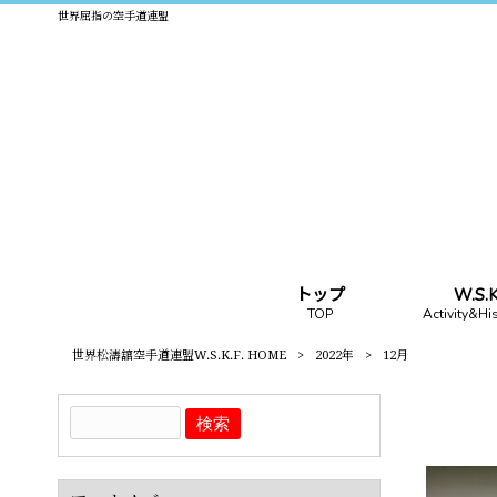
世界屈指の空手道連盟
トップ
W.S
TOP
Activity&Hi
世界松濤舘空手道連盟W.S.K.F. HOME
>
2022年
>
12月