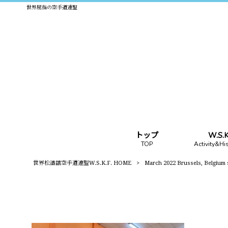
世界屈指の空手道連盟
トップ
W.S
TOP
Activity&Hi
世界松濤舘空手道連盟W.S.K.F. HOME
>
March 2022 Brussels, Belgium